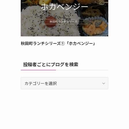
秋田町ランチシリーズ①「ホカベンジー」
投稿者ごとにブログを検索
投
稿
者
ご
と
に
ブ
ロ