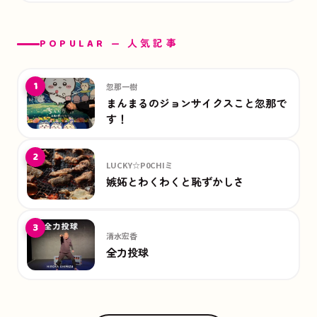
POPULAR — 人気記事
1
忽那一樹
まんまるのジョンサイクスこと忽那で
す！
2
LUCKY☆P0CHIミ
嫉妬とわくわくと恥ずかしさ
3
清水宏香
全力投球