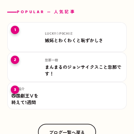
POPULAR — 人気記事
1
LUCKY☆P0CHIミ
嫉妬とわくわくと恥ずかしさ
2
忽那一樹
まんまるのジョンサイクスこと忽那で
す！
丸山裕介
3
四国劇王Ⅴを
終えて1週間
ブログ一覧へ戻る