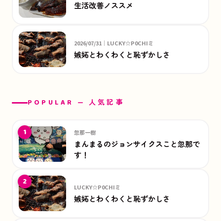
生活改善ノススメ
2026/07/31｜LUCKY☆P0CHIミ
嫉妬とわくわくと恥ずかしさ
POPULAR — 人気記事
1
忽那一樹
まんまるのジョンサイクスこと忽那で
す！
2
LUCKY☆P0CHIミ
嫉妬とわくわくと恥ずかしさ