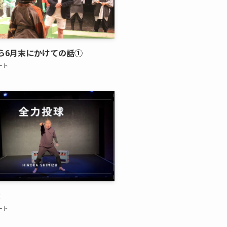
ら6月末にかけての話①
ート
球
ート