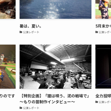
暑は、夏い。
5月末か
公演レポート
公演レポ
りのです
【特別企画】「狸は唄う、泥の戦場で」
全力投
～もりの苗制作インタビュー～
公演レポ
公演レポート