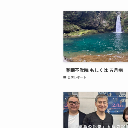
春眠不覚暁 もしくは 五月病
公演レポート