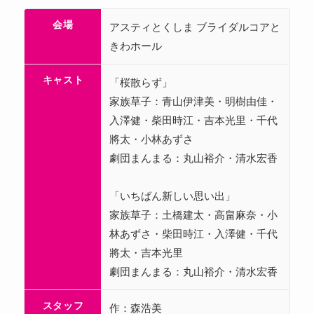
会場
アスティとくしま ブライダルコアと
きわホール
キャスト
「桜散らず」
家族草子：青山伊津美・明樹由佳・
入澤健・柴田時江・吉本光里・千代
將太・小林あずさ
劇団まんまる：丸山裕介・清水宏香
「いちばん新しい思い出」
家族草子：土橋建太・高畠麻奈・小
林あずさ・柴田時江・入澤健・千代
將太・吉本光里
劇団まんまる：丸山裕介・清水宏香
スタッフ
作：森浩美