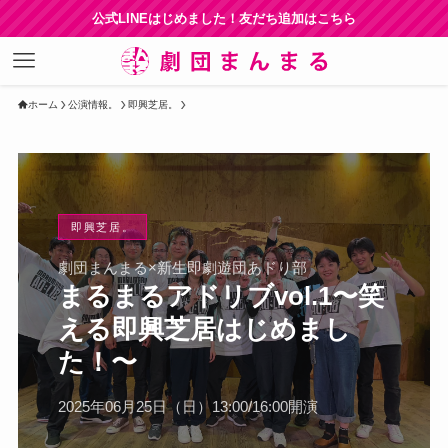
公式LINEはじめました！友だち追加はこちら
ホーム
公演情報。
即興芝居。
即興芝居。
劇団まんまる×新生即劇遊団あドり部
まるまるアドリブvol.1〜笑
える即興芝居はじめまし
た！〜
2025年06月25日（日）13:00/16:00開演