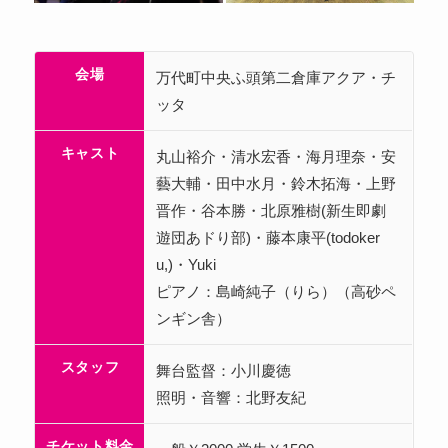
会場
万代町中央ふ頭第二倉庫アクア・チ
ッタ
キャスト
丸山裕介・清水宏香・海月理奈・安
藝大輔・田中水月・鈴木拓海・上野
晋作・谷本勝・北原雅樹(新生即劇
遊団あドり部)・藤本康平(todoker
u,)・Yuki
ピアノ：島崎純子（りら）（高砂ペ
ンギン舎）
スタッフ
舞台監督：小川慶徳
照明・音響：北野友紀
チケット料金