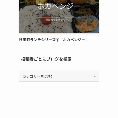
秋田町ランチシリーズ①「ホカベンジー」
投稿者ごとにブログを検索
投
稿
者
ご
と
に
ブ
ロ