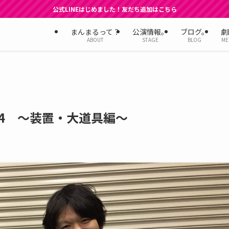
公式LINEはじめました！友だち追加はこちら
まんまるって？
公演情報。
ブログ。
劇
ABOUT
STAGE
BLOG
ME
14 ～装置・大道具編～