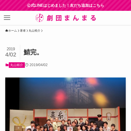
公式LINEはじめました！友だち追加はこちら
ホーム
著者
丸山裕介
2019
鯖完。
4/02
2019/04/02
丸山裕介