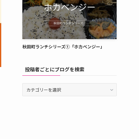
秋田町ランチシリーズ①「ホカベンジー」
投稿者ごとにブログを検索
投
稿
者
ご
と
に
ブ
ロ