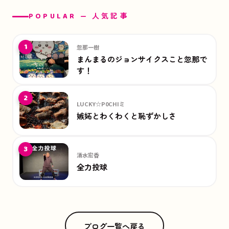
POPULAR — 人気記事
1
忽那一樹
まんまるのジョンサイクスこと忽那で
す！
2
LUCKY☆P0CHIミ
嫉妬とわくわくと恥ずかしさ
3
清水宏香
全力投球
ブログ一覧へ戻る