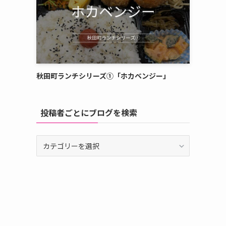
秋田町ランチシリーズ①「ホカベンジー」
投稿者ごとにブログを検索
投
稿
者
ご
と
に
ブ
ロ