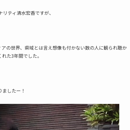
ナリティ清水宏香ですが、
ィアの世界、県域とは言え想像も付かない数の人に観られ聴か
くれた3年間でした。
りましたー！