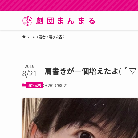
ホーム
著者
清水宏香
2019
肩書きが一個増えたよ( ´ ▽ `
8/21
清水宏香
2019/08/21