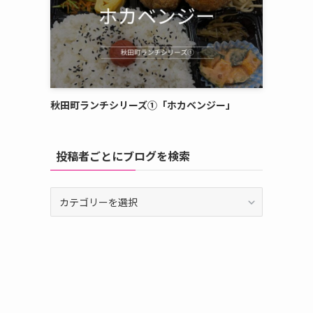
秋田町ランチシリーズ①「ホカベンジー」
投稿者ごとにブログを検索
投
稿
者
ご
と
に
ブ
ロ