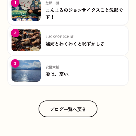
1
忽那一樹
まんまるのジョンサイクスこと忽那で
す！
2
LUCKY☆P0CHIミ
嫉妬とわくわくと恥ずかしさ
3
安藝大輔
暑は、夏い。
ブログ一覧へ戻る