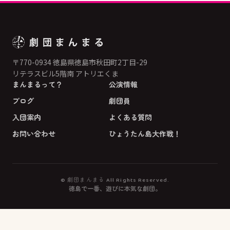
〒770-0934 徳島県徳島市秋田町2丁目-29
リテラスビル5階南 アトリエくま
まんまるって？
公演情報
ブログ
劇団員
入団案内
よくある質問
お問い合わせ
ひょうたん島大作戦！
© 劇団まんまる All Rights Reserved.
徳島で一番、遊びに本気な劇団。