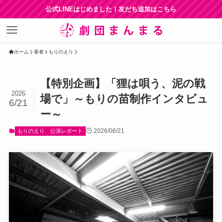
公式LINEはじめました！友だち追加はこちら
ホーム
著者
もりのえり
【特別企画】「狸は唄う、泥の戦
2026
場で」～もりの苗制作インタビュ
6/21
ー～
2026/06/21
もりのえり
公演レポート