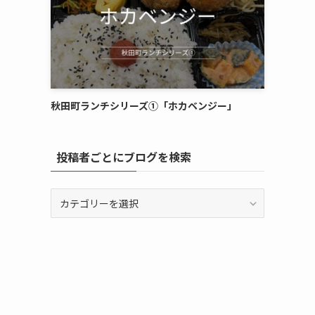
秋田町ランチシリーズ①「ホカベンジー」
投稿者ごとにブログを検索
投
稿
者
ご
と
に
ブ
ロ