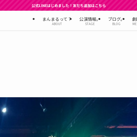
公式LINEはじめました！友だち追加はこちら
まんまるって？
公演情報。
ブログ。
劇
ABOUT
STAGE
BLOG
ME