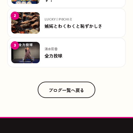
2
LUCKY☆P0CHIミ
嫉妬とわくわくと恥ずかしさ
3
清水宏香
全力投球
ブログ一覧へ戻る