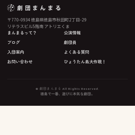
〒770-0934 徳島県徳島市秋田町2丁目-29
リテラスビル5階南 アトリエくま
まんまるって？
公演情報
ブログ
劇団員
入団案内
よくある質問
お問い合わせ
ひょうたん島大作戦！
© 劇団まんまる All Rights Reserved.
徳島で一番、遊びに本気な劇団。