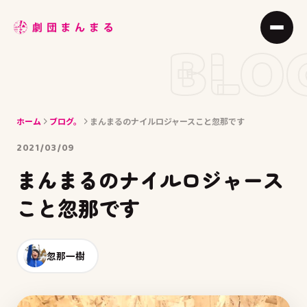
ABOUT
BLO
STAGE
JOIN
ホーム
ブログ。
まんまるのナイルロジャースこと忽那です
BLOG
2021/03/09
MEMBER
まんまるのナイルロジャース
ACCESS
こと忽那です
忽那一樹