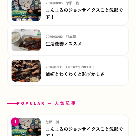
2026/08/05｜忽那一樹
まんまるのジョンサイクスこと忽那で
す！
2026/08/02｜谷本勝
生活改善ノススメ
2026/07/31｜LUCKY☆P0CHIミ
嫉妬とわくわくと恥ずかしさ
POPULAR — 人気記事
1
忽那一樹
まんまるのジョンサイクスこと忽那で
す！