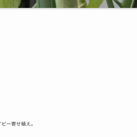
。
イビー寄せ植え。