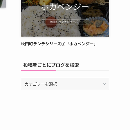
秋田町ランチシリーズ①「ホカベンジー」
投稿者ごとにブログを検索
投
稿
者
ご
と
に
ブ
ロ