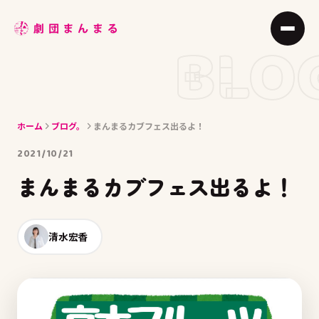
ABOUT
BLO
STAGE
JOIN
ホーム
ブログ。
まんまるカブフェス出るよ！
BLOG
2021/10/21
MEMBER
まんまるカブフェス出るよ！
ACCESS
清水宏香