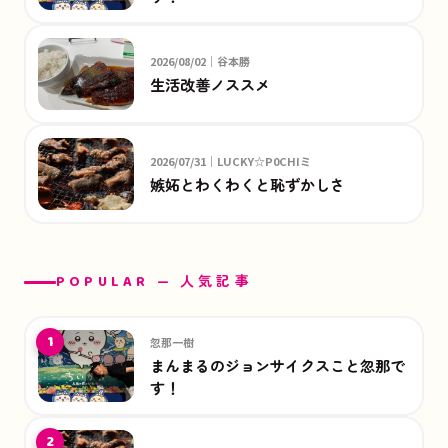
2026/08/02｜谷本勝
生活改善ノススメ
2026/07/31｜LUCKY☆P0CHIミ
嫉妬とわくわくと恥ずかしさ
POPULAR — 人気記事
1
忽那一樹
まんまるのジョンサイクスこと忽那で
す！
2