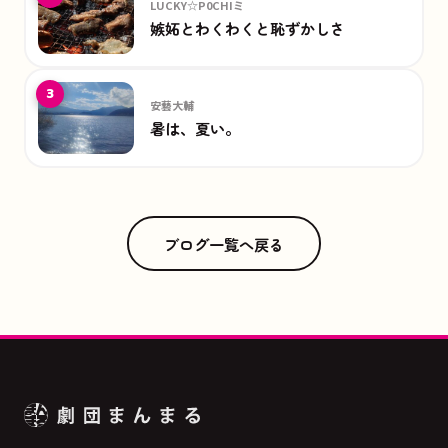
LUCKY☆P0CHIミ
嫉妬とわくわくと恥ずかしさ
3
安藝大輔
暑は、夏い。
ブログ一覧へ戻る