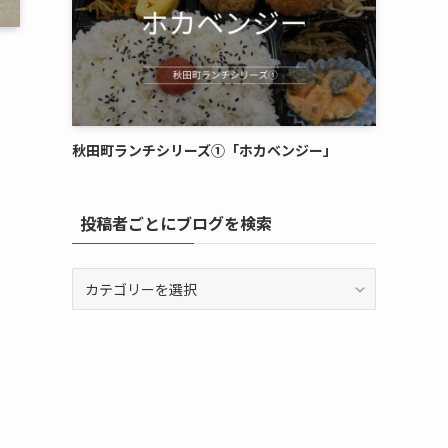
秋田町ランチシリーズ①「ホカベンジー」
投稿者ごとにブログを検索
投
稿
者
ご
と
に
ブ
ロ