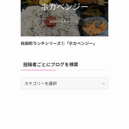
秋田町ランチシリーズ①「ホカベンジー」
投稿者ごとにブログを検索
投
稿
者
ご
と
に
ブ
ロ