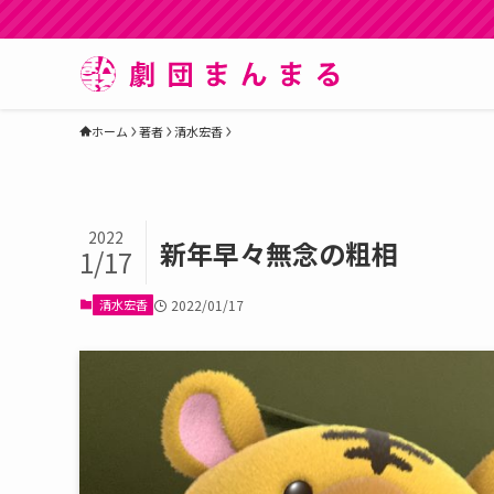
ホーム
著者
清水宏香
2022
新年早々無念の粗相
1/17
清水宏香
2022/01/17