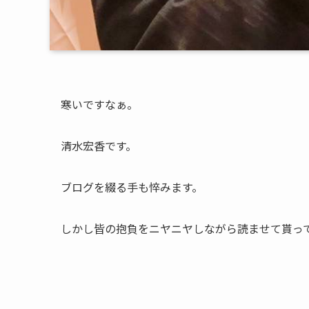
寒いですなぁ。
清水宏香です。
ブログを綴る手も悴みます。
しかし皆の抱負をニヤニヤしながら読ませて貰っ