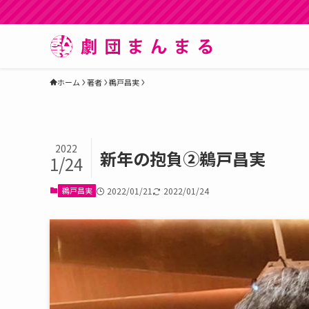
ホーム
著者
鵜戸昌実
2022
新年の抱負②鵜戸昌実
1/24
鵜戸昌実
2022/01/21
2022/01/24