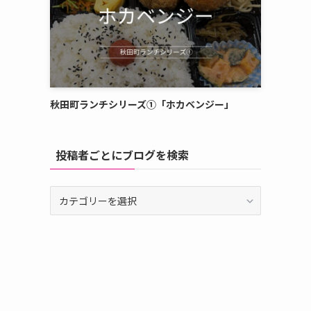
秋田町ランチシリーズ①「ホカベンジー」
投稿者ごとにブログを検索
投
稿
者
ご
と
に
ブ
ロ