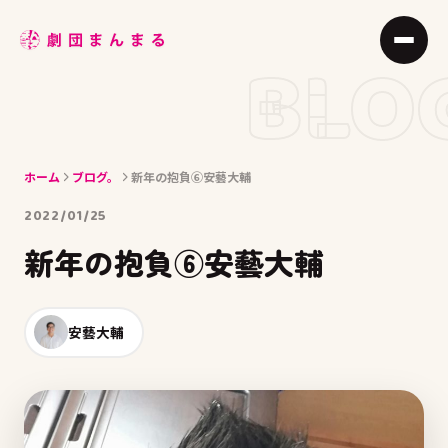
ABOUT
BLO
STAGE
JOIN
ホーム
ブログ。
新年の抱負⑥安藝大輔
BLOG
2022/01/25
MEMBER
新年の抱負⑥安藝大輔
ACCESS
安藝大輔