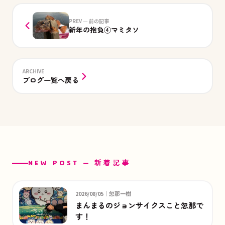
PREV — 前の記事
新年の抱負④マミタソ
ARCHIVE
ブログ一覧へ戻る
NEW POST — 新着記事
2026/08/05｜忽那一樹
まんまるのジョンサイクスこと忽那で
す！