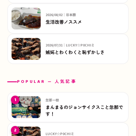
2026/08/02｜谷本勝
生活改善ノススメ
2026/07/31｜LUCKY☆P0CHIミ
嫉妬とわくわくと恥ずかしさ
POPULAR — 人気記事
1
忽那一樹
まんまるのジョンサイクスこと忽那で
す！
2
LUCKY☆P0CHIミ