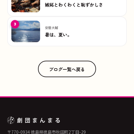
嫉妬とわくわくと恥ずかしさ
3
安藝大輔
暑は、夏い。
ブログ一覧へ戻る
〒770-0934 徳島県徳島市秋田町2丁目-29