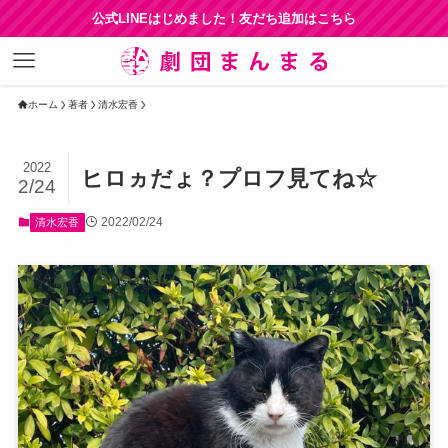
公式LINEはじめました！友だち追加はこちら
ホーム
著者
清水宏香
2022
ヒロヵだょ？プロフ見てね☆
2/24
2022/02/24
清水宏香