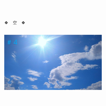
🍀 空 🍀