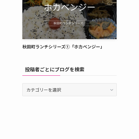
秋田町ランチシリーズ①「ホカベンジー」
投稿者ごとにブログを検索
投
稿
者
ご
と
に
ブ
ロ