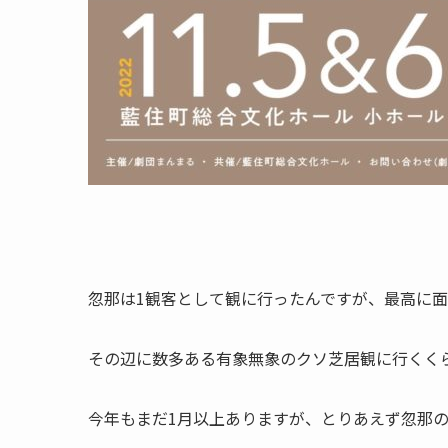
忽那は1観客として観に行ったんですが、最高に
その辺に数多ある有象無象のクソ芝居観に行くく
今年もまだ1月以上ありますが、とりあえず忽那