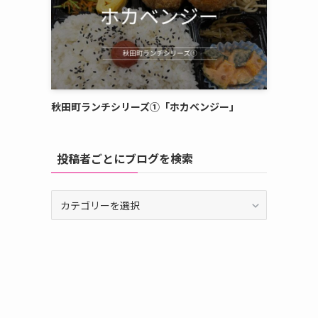
秋田町ランチシリーズ①「ホカベンジー」
投稿者ごとにブログを検索
投
稿
者
ご
と
に
ブ
ロ