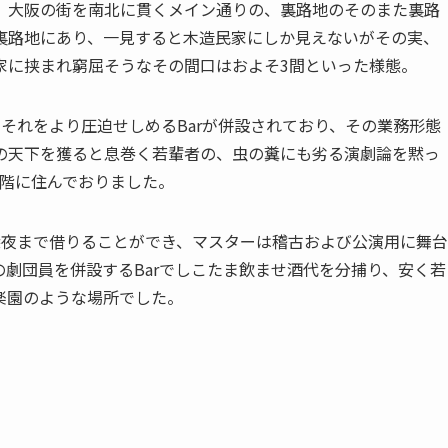
、大阪の街を南北に貫くメイン通りの、裏路地のそのまた裏路
裏路地にあり、一見すると木造民家にしか見えないがその実、
家に挟まれ窮屈そうなその間口はおよそ3間といった様態。
それをより圧迫せしめるBarが併設されており、その業務形態
の天下を獲ると息巻く若輩者の、虫の糞にも劣る演劇論を黙っ
2階に住んでおりました。
深夜まで借りることができ、マスターは稽古および公演用に舞台
劇団員を併設するBarでしこたま飲ませ酒代を分捕り、安く若
楽園のような場所でした。