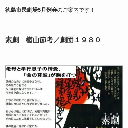
徳島市民劇場5月例会
のご案内です！
素劇 楢山節考／劇団１９８０