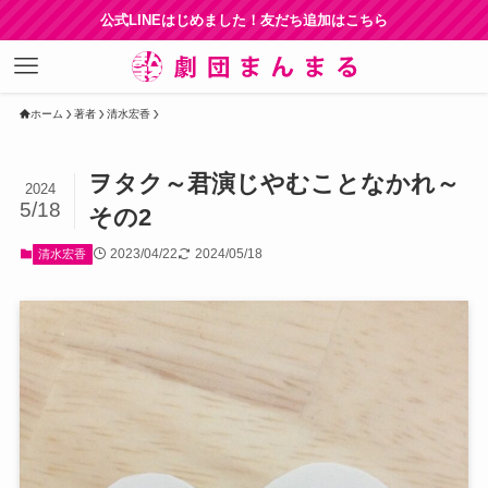
公式LINEはじめました！友だち追加はこちら
ホーム
著者
清水宏香
ヲタク～君演じやむことなかれ～
2024
5/18
その2
2023/04/22
2024/05/18
清水宏香