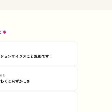
気記事
のジョンサイクスこと忽那です！
HIミ
くわくと恥ずかしさ