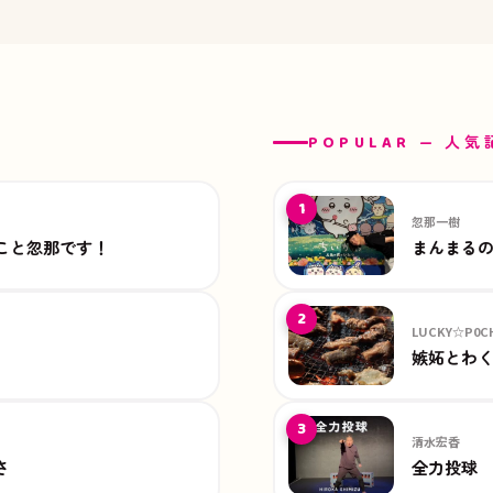
POPULAR — 人
1
忽那一樹
こと忽那です！
まんまる
2
LUCKY☆P0C
嫉妬とわ
3
清水宏香
さ
全力投球