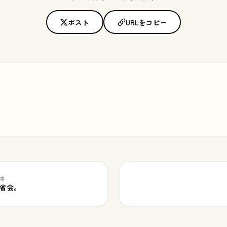
ポスト
URLをコピー
記事
省会。