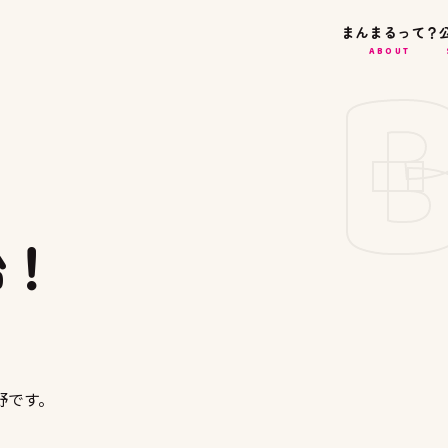
まんまるって？
ABOUT
始！
野です。