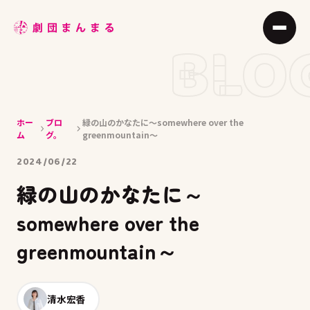
ABOUT
BLO
STAGE
JOIN
ホー
ブロ
緑の山のかなたに～somewhere over the
BLOG
ム
グ。
greenmountain～
MEMBER
2024/06/22
緑の山のかなたに～
ACCESS
somewhere over the
greenmountain～
清水宏香