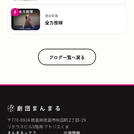
3
清水宏香
全力投球
ブログ一覧へ戻る
〒770-0934 徳島県徳島市秋田町2丁目-29
リテラスビル5階南 アトリエくま
まんまるって？
公演情報