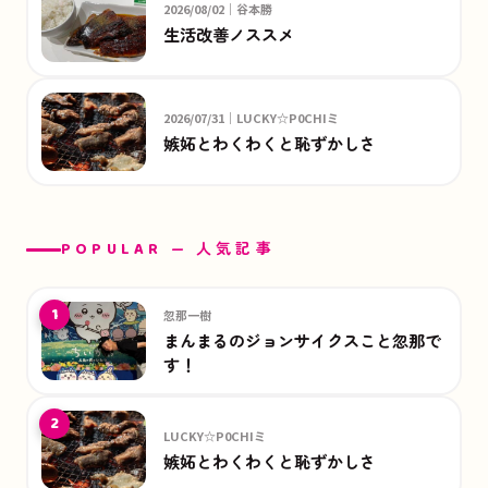
2026/08/02｜谷本勝
生活改善ノススメ
2026/07/31｜LUCKY☆P0CHIミ
嫉妬とわくわくと恥ずかしさ
POPULAR — 人気記事
1
忽那一樹
まんまるのジョンサイクスこと忽那で
す！
2
LUCKY☆P0CHIミ
嫉妬とわくわくと恥ずかしさ