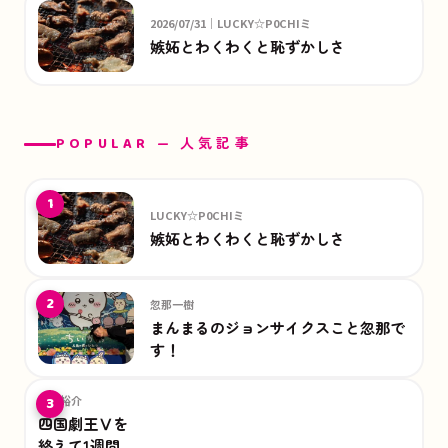
2026/07/31｜LUCKY☆P0CHIミ
嫉妬とわくわくと恥ずかしさ
POPULAR — 人気記事
1
LUCKY☆P0CHIミ
嫉妬とわくわくと恥ずかしさ
2
忽那一樹
まんまるのジョンサイクスこと忽那で
す！
丸山裕介
3
四国劇王Ⅴを
終えて1週間