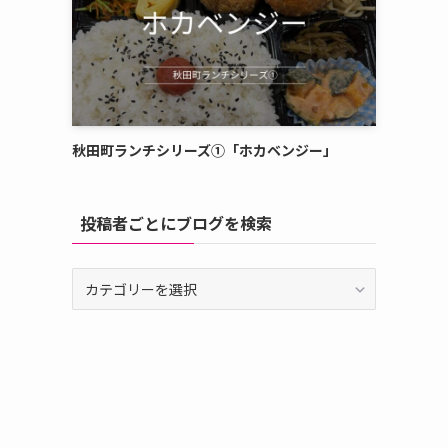
秋田町ランチシリーズ①「ホカベンジー」
投稿者ごとにブログを検索
投
稿
者
ご
と
に
ブ
ロ