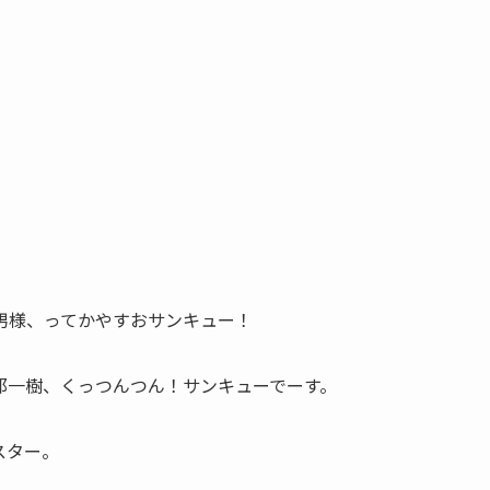
男様、ってかやすおサンキュー！
那一樹、くっつんつん！サンキューでーす。
スター。