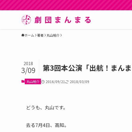
ホーム
著者
丸山裕介
2018
第3回本公演「出航！まん
3/09
丸山裕介
2016/09/21
2018/03/09
どうも、丸山です。
去る7月4日、高知。