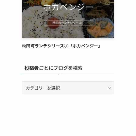
秋田町ランチシリーズ①「ホカベンジー」
投稿者ごとにブログを検索
投
稿
者
ご
と
に
ブ
ロ