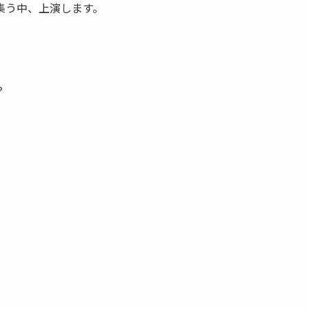
集う中、上演します。
？