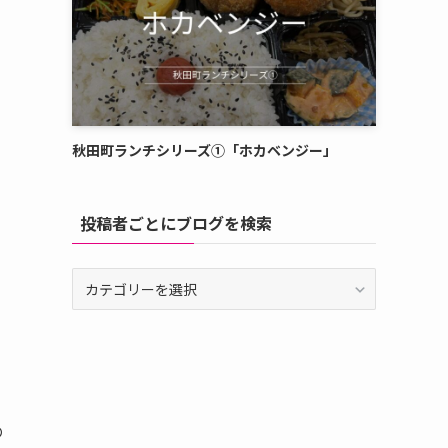
秋田町ランチシリーズ①「ホカベンジー」
投稿者ごとにブログを検索
投
稿
者
ご
と
に
ブ
の
ロ