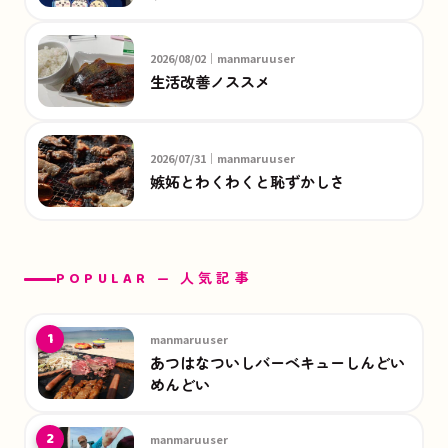
2026/08/02｜manmaruuser
生活改善ノススメ
2026/07/31｜manmaruuser
嫉妬とわくわくと恥ずかしさ
POPULAR — 人気記事
1
manmaruuser
あつはなついしバーベキューしんどい
めんどい
2
manmaruuser