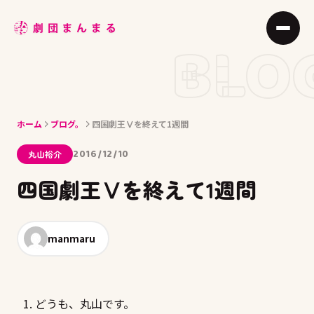
ABOUT
BLO
STAGE
JOIN
ホーム
ブログ。
四国劇王Ⅴを終えて1週間
BLOG
2016/12/10
丸山裕介
MEMBER
四国劇王Ⅴを終えて1週間
ACCESS
manmaru
どうも、丸山です。