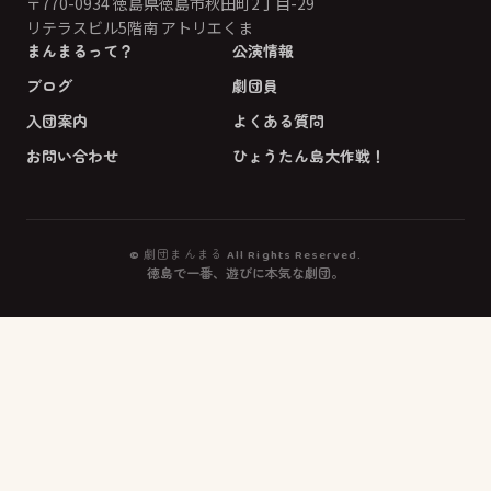
〒770-0934 徳島県徳島市秋田町2丁目-29
リテラスビル5階南 アトリエくま
まんまるって？
公演情報
ブログ
劇団員
入団案内
よくある質問
お問い合わせ
ひょうたん島大作戦！
© 劇団まんまる All Rights Reserved.
徳島で一番、遊びに本気な劇団。