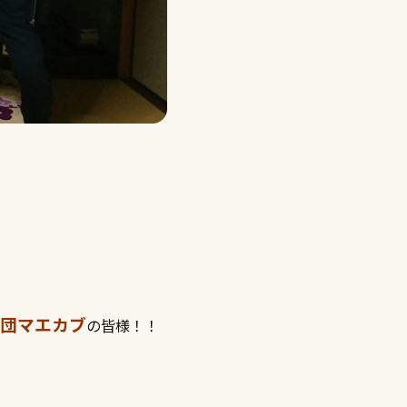
団マエカブ
の皆様！！