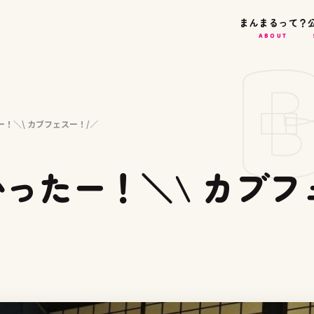
まんまるって？
ABOUT
！＼\ カブフェスー！/／
ったー！＼\ カブフ