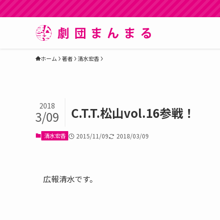
ホーム
著者
清水宏香
2018
C.T.T.松山vol.16参戦！
3/09
清水宏香
2015/11/09
2018/03/09
広報清水です。