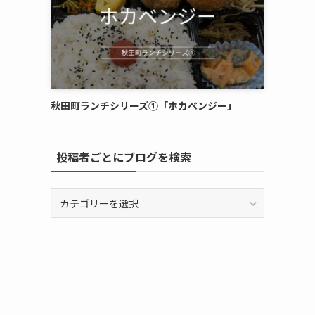
秋田町ランチシリーズ①「ホカベンジー」
投稿者ごとにブログを検索
投
稿
者
ご
と
に
ブ
ロ