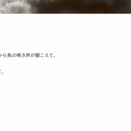
から鳥の鳴き声が聞こえて、
、
て、