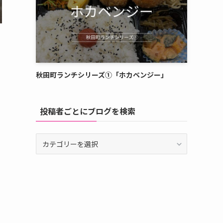
秋田町ランチシリーズ①「ホカベンジー」
投稿者ごとにブログを検索
投
稿
者
ご
と
に
ブ
ロ