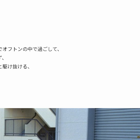
でオフトンの中で過ごして、
ず、
と駆け抜ける、