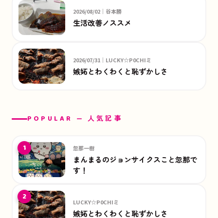
2026/08/02｜谷本勝
生活改善ノススメ
2026/07/31｜LUCKY☆P0CHIミ
嫉妬とわくわくと恥ずかしさ
POPULAR — 人気記事
1
忽那一樹
まんまるのジョンサイクスこと忽那で
す！
2
LUCKY☆P0CHIミ
嫉妬とわくわくと恥ずかしさ