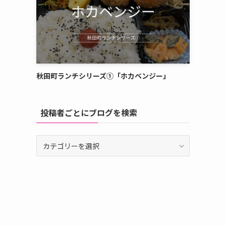
秋田町ランチシリーズ①「ホカベンジー」
投稿者ごとにブログを検索
投
稿
者
ご
と
に
ブ
ロ