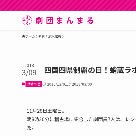
ホーム
著者
清水宏香
2018
四国四県制覇の日！蛸蔵ラボv
3/09
清水宏香
2015/12/01
2018/03/09
11月28日土曜日。
朝8時30分に稽古場に集合した劇団員7人は、レ
た。