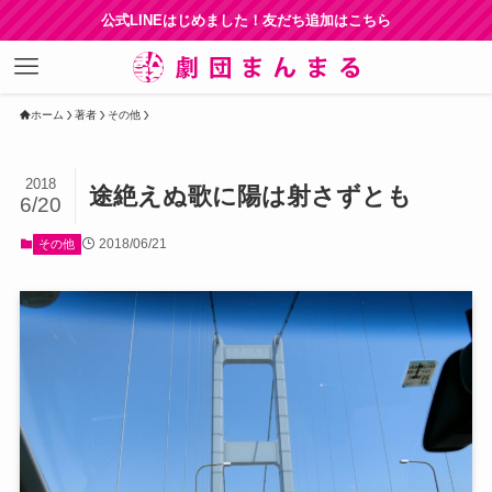
公式LINEはじめました！友だち追加はこちら
ホーム
著者
その他
2018
途絶えぬ歌に陽は射さずとも
6/20
2018/06/21
その他