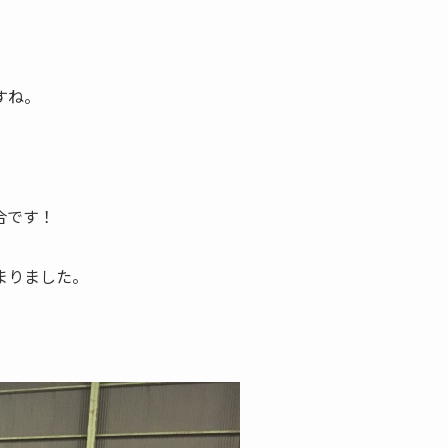
すね。
合です！
まりました。