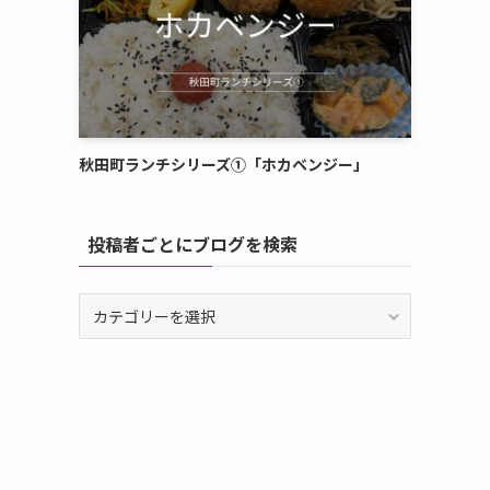
秋田町ランチシリーズ①「ホカベンジー」
投稿者ごとにブログを検索
投
稿
者
ご
と
に
ブ
ロ