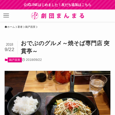
公式LINEはじめました！友だち追加はこちら
ホーム
著者
鵜戸昌実
おでぶのグルメ～焼そば専門店 突
2018
9/22
貫亭～
2018/09/22
鵜戸昌実