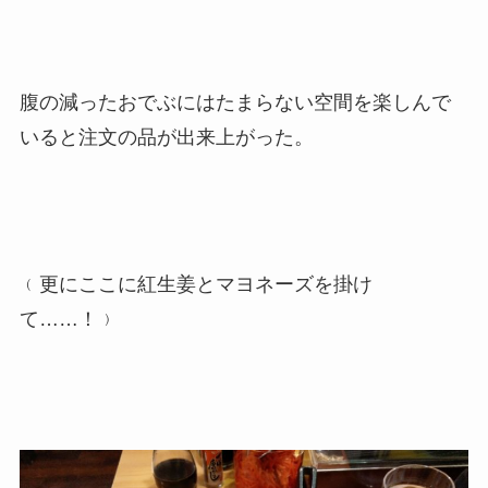
腹の減ったおでぶにはたまらない空間を楽しんで
いると注文の品が出来上がった。
﹙更にここに紅生姜とマヨネーズを掛け
て……！﹚