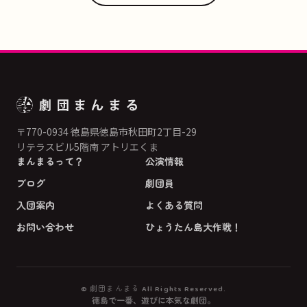
〒770-0934 徳島県徳島市秋田町2丁目-29
リテラスビル5階南 アトリエくま
まんまるって？
公演情報
ブログ
劇団員
入団案内
よくある質問
お問い合わせ
ひょうたん島大作戦！
© 劇団まんまる All Rights Reserved.
徳島で一番、遊びに本気な劇団。