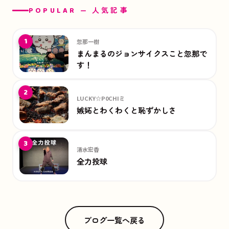
POPULAR — 人気記事
1
忽那一樹
まんまるのジョンサイクスこと忽那で
す！
2
LUCKY☆P0CHIミ
嫉妬とわくわくと恥ずかしさ
3
清水宏香
全力投球
ブログ一覧へ戻る