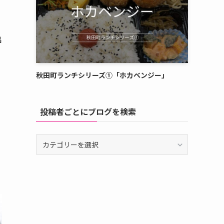
出
秋田町ランチシリーズ①「ホカベンジー」
投稿者ごとにブログを検索
投
稿
者
ご
と
に
ブ
ロ