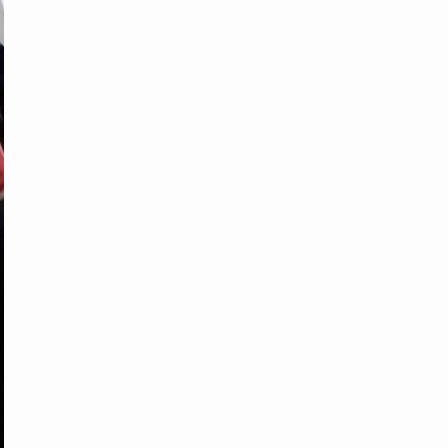
グ
を
検
索