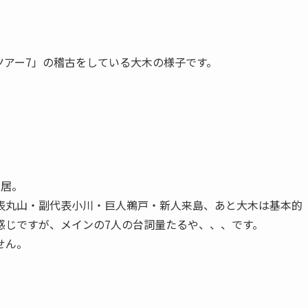
爆心ツアー7」の稽古をしている大木の様子です。
芝居。
表丸山・副代表小川・巨人鵜戸・新人来島、あと大木は基本的
感じですが、メインの7人の台詞量たるや、、、です。
せん。