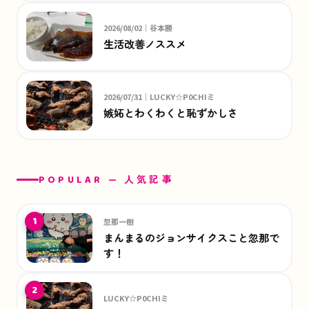
2026/08/02｜谷本勝
生活改善ノススメ
2026/07/31｜LUCKY☆P0CHIミ
嫉妬とわくわくと恥ずかしさ
POPULAR — 人気記事
1
忽那一樹
まんまるのジョンサイクスこと忽那で
す！
2
LUCKY☆P0CHIミ