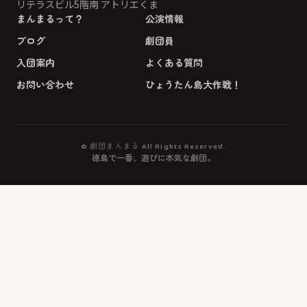
リテラスビル5階南 アトリエくま
まんまるって？
公演情報
ブログ
劇団員
入団案内
よくある質問
お問い合わせ
ひょうたん島大作戦！
© 劇団まんまる All Rights Reserved.
徳島で一番、遊びに本気な劇団。