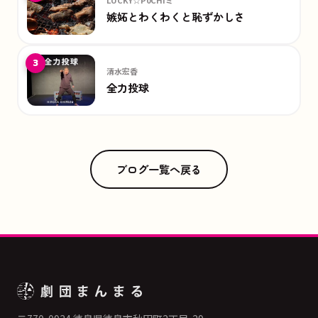
LUCKY☆P0CHIミ
嫉妬とわくわくと恥ずかしさ
3
清水宏香
全力投球
ブログ一覧へ戻る