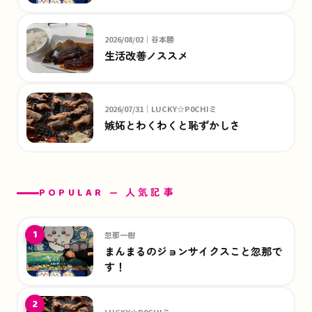
2026/08/02｜谷本勝
生活改善ノススメ
2026/07/31｜LUCKY☆P0CHIミ
嫉妬とわくわくと恥ずかしさ
POPULAR — 人気記事
1
忽那一樹
まんまるのジョンサイクスこと忽那で
す！
2