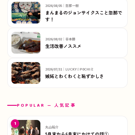
2026/08/05｜忽那一樹
まんまるのジョンサイクスこと忽那で
す！
2026/08/02｜谷本勝
生活改善ノススメ
2026/07/31｜LUCKY☆P0CHIミ
嫉妬とわくわくと恥ずかしさ
POPULAR — 人気記事
1
丸山裕介
5月末から6月末にかけての話①