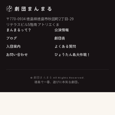
〒770-0934 徳島県徳島市秋田町2丁目-29
リテラスビル5階南 アトリエくま
まんまるって？
公演情報
ブログ
劇団員
入団案内
よくある質問
お問い合わせ
ひょうたん島大作戦！
© 劇団まんまる All Rights Reserved.
徳島で一番、遊びに本気な劇団。