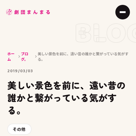
ABOUT
BLO
STAGE
JOIN
ホー
ブロ
美しい景色を前に、遠い昔の誰かと繋がっている気がす
BLOG
ム
グ。
る。
MEMBER
2019/03/03
美しい景色を前に、遠い昔の
ACCESS
誰かと繋がっている気がす
る。
その他