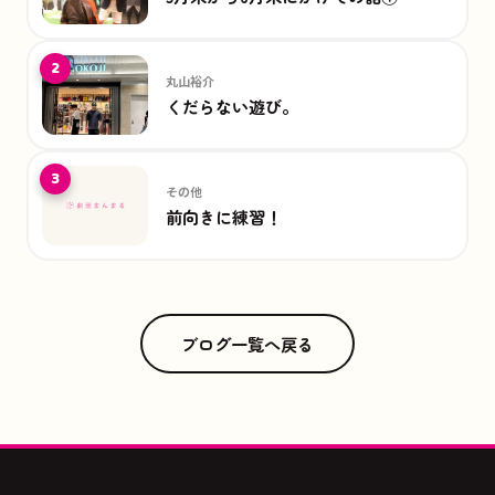
2
丸山裕介
くだらない遊び。
3
その他
前向きに練習！
ブログ一覧へ戻る