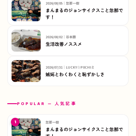
2026/08/05｜忽那一樹
まんまるのジョンサイクスこと忽那で
す！
2026/08/02｜谷本勝
生活改善ノススメ
2026/07/31｜LUCKY☆P0CHIミ
嫉妬とわくわくと恥ずかしさ
POPULAR — 人気記事
1
忽那一樹
まんまるのジョンサイクスこと忽那で
す！