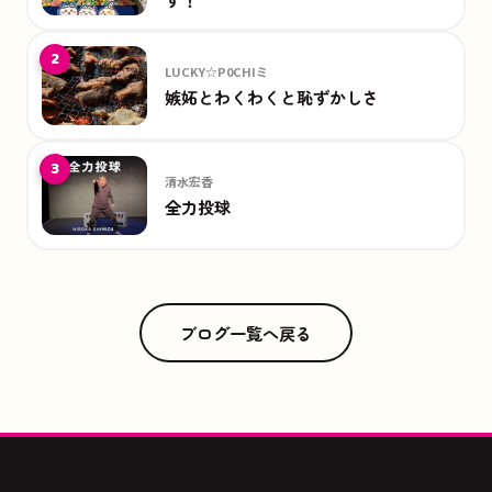
2
LUCKY☆P0CHIミ
嫉妬とわくわくと恥ずかしさ
3
清水宏香
全力投球
ブログ一覧へ戻る