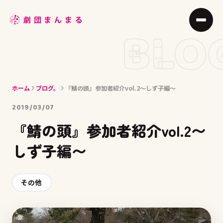
ABOUT
BLO
STAGE
JOIN
ホーム
ブログ。
『鯖の頭』参加者紹介vol.2〜しず子編〜
BLOG
2019/03/07
MEMBER
『鯖の頭』参加者紹介vol.2〜
ACCESS
しず子編〜
その他