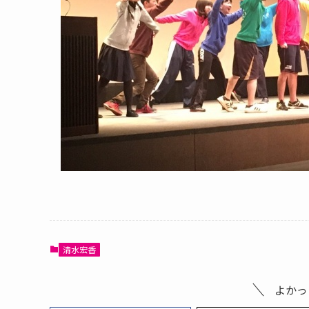
清水宏香
よかっ