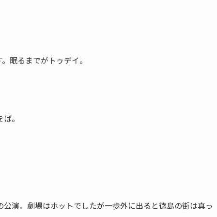
す。眠るまでがトゥデイ。
をば。
の公演。劇場はホットでしたが一歩外に出ると徳島の街は真っ