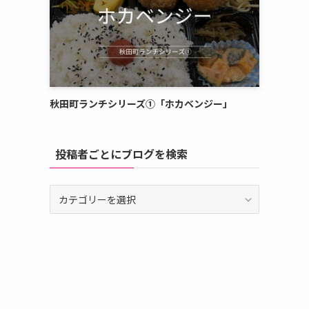
秋田町ランチシリーズ①「ホカベンジー」
投稿者ごとにブログを検索
投
稿
者
ご
と
に
ブ
ロ